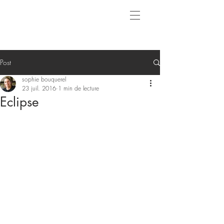
Post
sophie bouquerel
23 juil. 2016
1 min de lecture
Eclipse